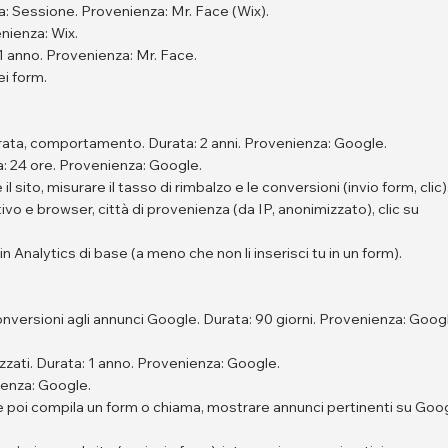
: Sessione. Provenienza: Mr. Face (Wix).
nienza: Wix.
1 anno. Provenienza: Mr. Face.
i form.
urata, comportamento. Durata: 2 anni. Provenienza: Google.
: 24 ore. Provenienza: Google.
l sito, misurare il tasso di rimbalzo e le conversioni (invio form, clic)
tivo e browser, città di provenienza (da IP, anonimizzato), clic su
n Analytics di base (a meno che non li inserisci tu in un form).
nversioni agli annunci Google. Durata: 90 giorni. Provenienza: Goog
zati. Durata: 1 anno. Provenienza: Google.
ienza: Google.
le poi compila un form o chiama, mostrare annunci pertinenti su Goo