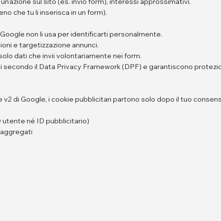
un'azione sul sito (es. invio form), interessi approssimativi.
 che tu li inserisca in un form).
Google non li usa per identificarti personalmente.
oni e targetizzazione annunci.
solo dati che invii volontariamente nei form.
ti secondo il Data Privacy Framework (DPF) e garantiscono protezi
2 di Google, i cookie pubblicitari partono solo dopo il tuo consen
 utente né ID pubblicitario)
 aggregati