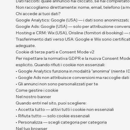
Dati raccolti: quale annuncio hai cliccato, se hai completato 
Non raccogliamo direttamente: nome, email, telefono (a meno
Chi accede ai tuoi dati?
Google Analytics: Google (USA) — i dati sono anonimizzati; 
Google Ads: Google (USA) — solo per attribuzione conversi
Hosting e CRM: Wix (USA), Orisline (fornitori di booking) — 
Trasferimento dati verso USA: Google e Wix sono certifica
adeguate.
Cookie di terze parti e Consent Mode v2
Per rispettare la normativa GDPR e la nuova Consent Mode v
esplicito. Quando rifiuti i cookie non essenziali:
• Google Analytics funziona in modalità "anonima" (niente ID
• Google Ads non attribuisce conversioni ma raccoglie dati
• Gli annunci non sono personalizzati per te
Come gestire i cookie
Nel nostro banner
Quando entri nel sito, puoi scegliere:
• Accetta tutto — attivi tutti i cookie non essenziali
• Rifiuta tutto — solo cookie essenziali
• Personalizza — scegli categoria per categoria
Nel tuo browser