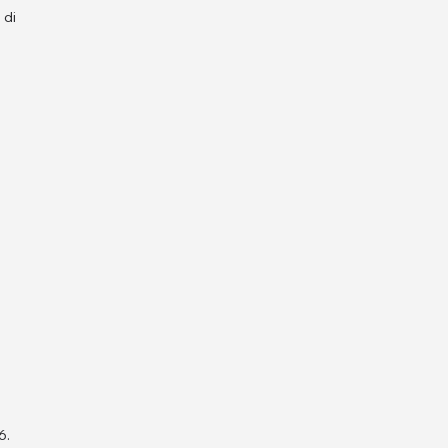
 di
6.