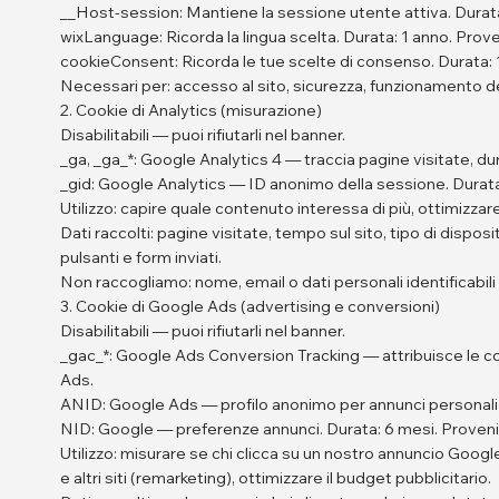
__Host-session: Mantiene la sessione utente attiva. Durata
wixLanguage: Ricorda la lingua scelta. Durata: 1 anno. Prove
cookieConsent: Ricorda le tue scelte di consenso. Durata: 
Necessari per: accesso al sito, sicurezza, funzionamento de
2. Cookie di Analytics (misurazione)
Disabilitabili — puoi rifiutarli nel banner.
_ga, _ga_*: Google Analytics 4 — traccia pagine visitate, d
_gid: Google Analytics — ID anonimo della sessione. Durata
Utilizzo: capire quale contenuto interessa di più, ottimizzare i
Dati raccolti: pagine visitate, tempo sul sito, tipo di disposi
pulsanti e form inviati.
Non raccogliamo: nome, email o dati personali identificabili i
3. Cookie di Google Ads (advertising e conversioni)
Disabilitabili — puoi rifiutarli nel banner.
_gac_*: Google Ads Conversion Tracking — attribuisce le co
Ads.
ANID: Google Ads — profilo anonimo per annunci personaliz
NID: Google — preferenze annunci. Durata: 6 mesi. Proven
Utilizzo: misurare se chi clicca su un nostro annuncio Goog
e altri siti (remarketing), ottimizzare il budget pubblicitario.