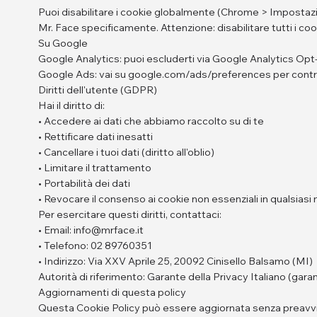
Puoi disabilitare i cookie globalmente (Chrome > Impostazioni
Mr. Face specificamente. Attenzione: disabilitare tutti i co
Su Google
Google Analytics: puoi escluderti via Google Analytics Op
Google Ads: vai su google.com/ads/preferences per controll
Diritti dell'utente (GDPR)
Hai il diritto di:
• Accedere ai dati che abbiamo raccolto su di te
• Rettificare dati inesatti
• Cancellare i tuoi dati (diritto all'oblio)
• Limitare il trattamento
• Portabilità dei dati
• Revocare il consenso ai cookie non essenziali in qualsia
Per esercitare questi diritti, contattaci:
• Email: info@mrface.it
• Telefono: 02 89760351
• Indirizzo: Via XXV Aprile 25, 20092 Cinisello Balsamo (MI)
Autorità di riferimento: Garante della Privacy Italiano (garan
Aggiornamenti di questa policy
Questa Cookie Policy può essere aggiornata senza preavviso 