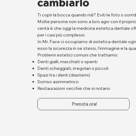
cambiarlo
Ti copri la bocca quando ridi? Eviti le foto o sorr
Molte persone non sono a loro agio con il proprio
verità è che oggi la medicina estetica dentale of
per i casi più complessi.
In Mr. Face ci occupiamo di estetica dentale ogni g
esso la sicurezza in se stessi, l’immagine e la qual
Problemi estetici comuni che trattiamo:
Denti gialli, macchiati o spenti
Denti scheggiati, irregolari o piccoli
Spazi tra i denti (diastemi)
Sorriso asimmetrico
Restaurazioni vecchie che si notano
Prenota ora!