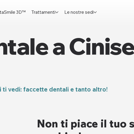
nstaSmile 3D™
Trattamenti
Le nostre sedi
ntale a Cinis
i ti vedi: faccette dentali e tanto altro!
Non ti piace il tuo 