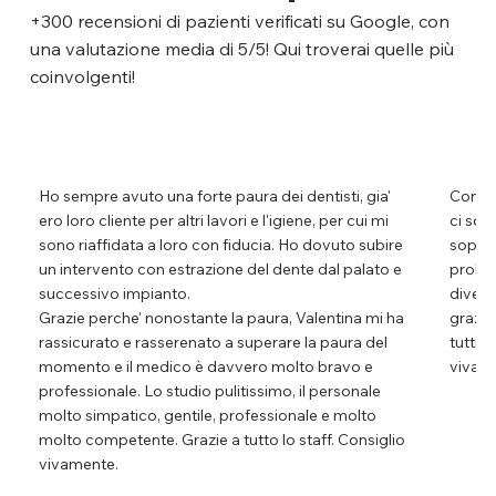
+300 recensioni di pazienti verificati su Google, con
una valutazione media di 5/5! Qui troverai quelle più
coinvolgenti!
Ho sempre avuto una forte paura dei dentisti, gia'
Conosci
ero loro cliente per altri lavori e l'igiene, per cui mi
ci son
sono riaffidata a loro con fiducia. Ho dovuto subire
soprat
un intervento con estrazione del dente dal palato e
proble
successivo impianto.
divers
Grazie perche' nonostante la paura, Valentina mi ha
grazie
rassicurato e rasserenato a superare la paura del
tutti n
momento e il medico è davvero molto bravo e
vivam
professionale. Lo studio pulitissimo, il personale
molto simpatico, gentile, professionale e molto
molto competente. Grazie a tutto lo staff. Consiglio
vivamente.