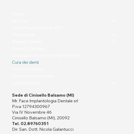
Home
Mr. Face
Denti Fissi InstaSmile 3D™
Trattamenti
Impianti dentali
Estetica Dentale
Chirurgia complessa e rigenerativa
Cura dei denti
Impronta Ottica
Allineamento dentale
Le nostre sedi
Sede di Cinisello Balsamo (MI)
Mr. Face Implantologia Dentale srl
P.iva 12794300967
Via IV Novembre 46
Cinisello Balsamo (MI), 20092
Tel. 02.89760351
Dir. San. Dott. Nicola Galantucci