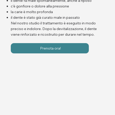
il dente fa male spontaneamente, anche a riposo
c’è gonfiore o dolore alla pressione
la carie è molto profonda
il dente è stato già curato male in passato
Nel nostro studio il trattamento è eseguito in modo
preciso e indolore. Dopo la devitalizzazione, il dente
viene rinforzato e ricostruito per durare nel tempo.
Prenota ora!