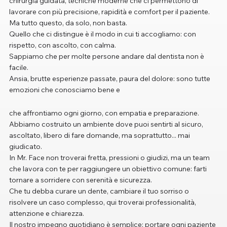
chirurgia guidata, tecniche moderne che ci permettono di
lavorare con più precisione, rapidità e comfort per il paziente.
Ma tutto questo, da solo, non basta.
Quello che ci distingue è il modo in cui ti accogliamo: con
rispetto, con ascolto, con calma.
Sappiamo che per molte persone andare dal dentista non è
facile.
Ansia, brutte esperienze passate, paura del dolore: sono tutte
emozioni che conosciamo bene e
che affrontiamo ogni giorno, con empatia e preparazione.
Abbiamo costruito un ambiente dove puoi sentirti al sicuro,
ascoltato, libero di fare domande, ma soprattutto... mai
giudicato.
In Mr. Face non troverai fretta, pressioni o giudizi, ma un team
che lavora con te per raggiungere un obiettivo comune: farti
tornare a sorridere con serenità e sicurezza.
Che tu debba curare un dente, cambiare il tuo sorriso o
risolvere un caso complesso, qui troverai professionalità,
attenzione e chiarezza.
Il nostro impegno quotidiano è semplice: portare ogni paziente