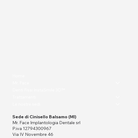
Home
Mr. Face
Denti Fissi InstaSmile 3D™
Trattamenti
Le nostre sedi
Sede di Cinisello Balsamo (MI)
Mr. Face Implantologia Dentale srl
P.iva 12794300967
Via IV Novembre 46