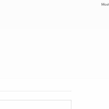
Mostr