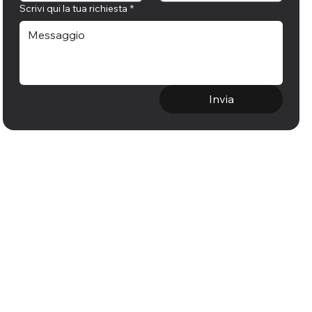
Scrivi qui la tua richiesta
*
Invia