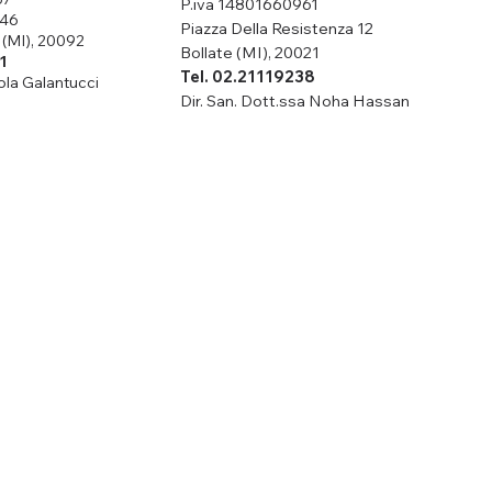
P.iva 14801660961
 46
Piazza Della Resistenza 12
 (MI), 20092
Bollate (MI), 20021
1
Tel. 02.21119238
cola Galantucci
Dir. San. Dott.ssa Noha Hassan