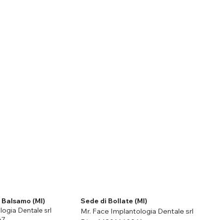
o Balsamo (MI)
Sede di Bollate (MI)
logia Dentale srl
Mr. Face Implantologia Dentale srl
67