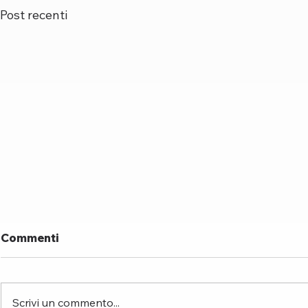
Post recenti
Commenti
Scrivi un commento...