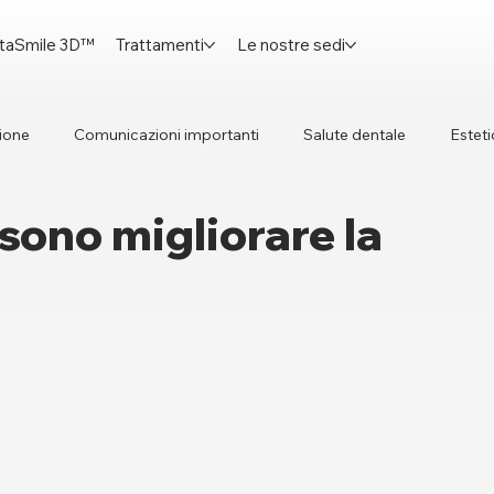
nstaSmile 3D™
Trattamenti
Le nostre sedi
ione
Comunicazioni importanti
Salute dentale
Esteti
ssono migliorare la